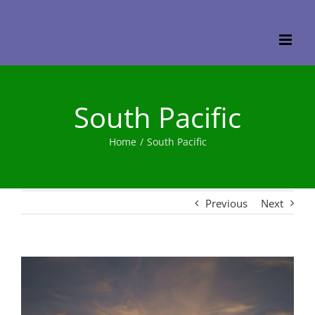
Skip
to
content
South Pacific
Home
/
South Pacific
Previous
Next
View
Larger
Image